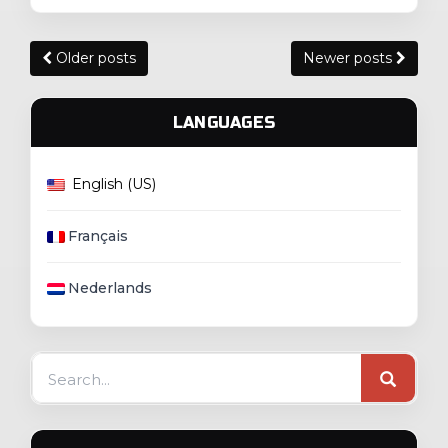
Posts
Older posts
Newer posts
navigation
LANGUAGES
English (US)
Français
Nederlands
Search
for: