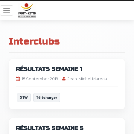
T
o
g
g
Interclubs
l
e
n
a
v
RÉSULTATS SEMAINE 1
i
15 September 2019
Jean-Michel Mureau
g
a
t
S1W
Télécharger
i
o
n
RÉSULTATS SEMAINE 5