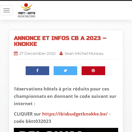
T
o
g
g
ANNONCE ET INFOS CB A 2023 –
l
KNOKKE
e
n
27 December 2022
Jean-Michel Mureau
a
v
i
g
a
R
éservations hôtels à prix réduits pour ces
t
championnats en donnant le code suivant sur
i
internet :
o
n
CLIQUER sur
https://ibisbudgetknokke.be/
–
code
bktt032023