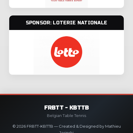
SPONSOR: LOTERIE NATIONALE
FRBTT - KBTTB
Belgian Table Tennis
© 2026 FRBTT-KBTTB — Created & Designed by Mathieu
Jasinski