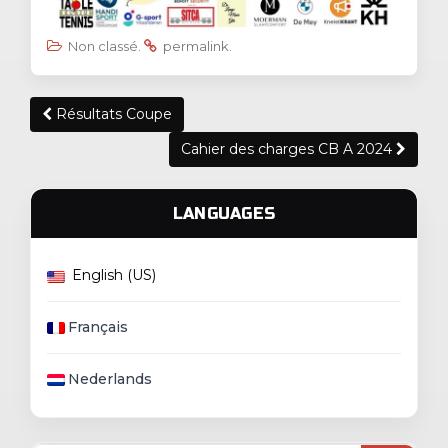
Non classé
.
permalink
.
Post
Résultats Coupe
navigation
Cahier des charges CB A 2024
LANGUAGES
English (US)
Français
Nederlands