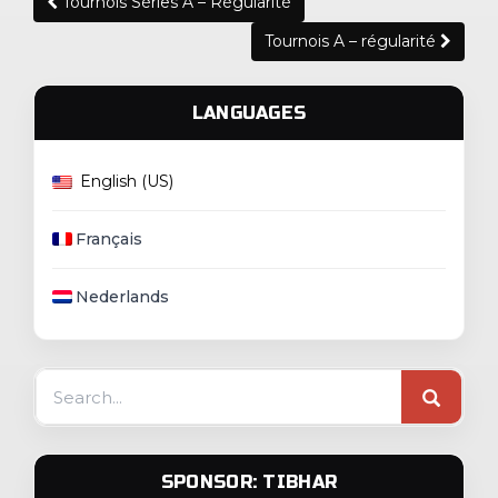
Tournois Séries A – Régularité
navigation
Tournois A – régularité
LANGUAGES
English (US)
Français
Nederlands
Search
for:
SPONSOR: TIBHAR