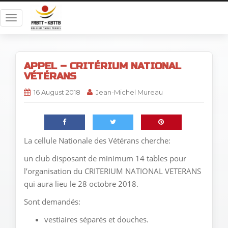
T
o
g
g
APPEL – CRITÉRIUM NATIONAL
l
VÉTÉRANS
e
n
16 August 2018
Jean-Michel Mureau
a
v
i
g
La cellule Nationale des Vétérans cherche:
a
un club disposant de minimum 14 tables pour
t
l’organisation du CRITERIUM NATIONAL VETERANS
i
qui aura lieu le 28 octobre 2018.
o
n
Sont demandés:
vestiaires séparés et douches.