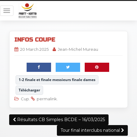
T
o
g
g
INFOS COUPE
l
e
20 March 2025
Jean-Michel Mureau
n
a
v
i
1-2 finale et finale messieurs finale dames
g
a
Télécharger
t
Cup
.
permalink
.
i
o
Post
n
Résultats CB Simples BCDE – 16/03/2025
navigation
Tour final interclubs national