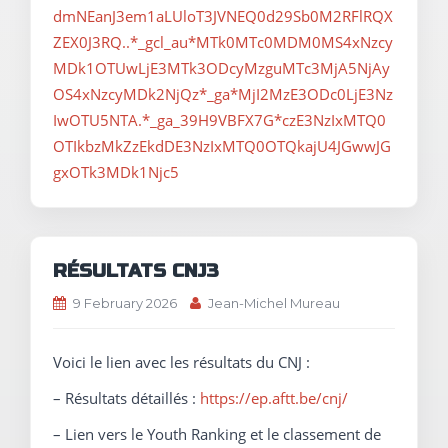
dmNEanJ3em1aLUloT3JVNEQ0d29Sb0M2RFlRQX
ZEX0J3RQ..*_gcl_au*MTk0MTc0MDM0MS4xNzcy
MDk1OTUwLjE3MTk3ODcyMzguMTc3MjA5NjAy
OS4xNzcyMDk2NjQz*_ga*MjI2MzE3ODc0LjE3Nz
IwOTU5NTA.*_ga_39H9VBFX7G*czE3NzIxMTQ0
OTIkbzMkZzEkdDE3NzIxMTQ0OTQkajU4JGwwJG
gxOTk3MDk1Njc5
RÉSULTATS CNJ3
9 February 2026
Jean-Michel Mureau
Voici le lien avec les résultats du CNJ :
– Résultats détaillés :
https://ep.aftt.be/cnj/
– Lien vers le Youth Ranking et le classement de