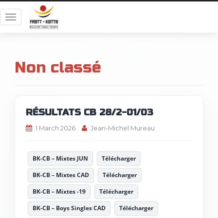
T
o
g
g
Non classé
l
e
n
a
v
RÉSULTATS CB 28/2-01/03
i
1 March 2026
Jean-Michel Mureau
g
a
t
BK-CB – Mixtes JUN
Télécharger
i
o
BK-CB – Mixtes CAD
Télécharger
n
BK-CB – Mixtes -19
Télécharger
BK-CB – Boys Singles CAD
Télécharger