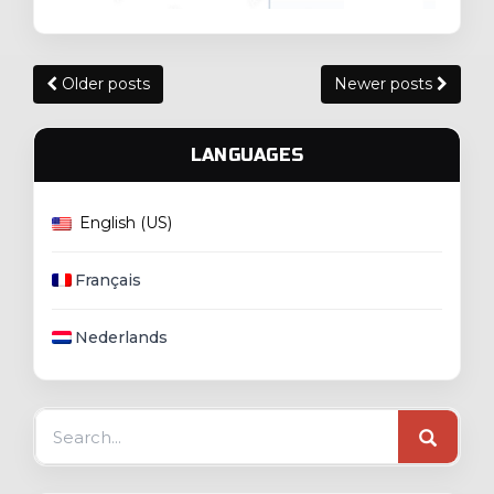
Posts
Older posts
Newer posts
navigation
LANGUAGES
English (US)
Français
Nederlands
Search
for: