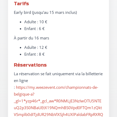
Tarifs
Early bird (jusqu’au 15 mars inclus)
Adulte : 10 €
Enfant : 6 €
À partir du 16 mars
Adulte : 12 €
Enfant : 8 €
Réservations
La réservation se fait uniquement via la billetterie
en ligne
:
https://my.weezevent.com/championnats-de-
belgique-a?
_gl=1*yzp46r*_gcl_aw*R0NMLjE3NzIwOTU5NTE
uQ2p3S0NBaUEtX19NQmhBS0Vpd0FTQm1zQkt
VSmplb0dITjdUR29NbVlXSjh4UXlPaldabFRpRXRQ