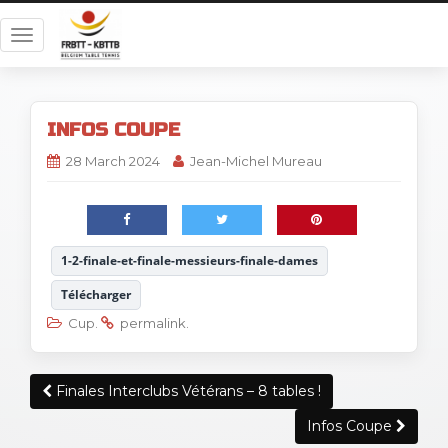
T
o
g
g
INFOS COUPE
l
e
28 March 2024
Jean-Michel Mureau
n
a
v
i
1-2-finale-et-finale-messieurs-finale-dames
g
a
Télécharger
t
Cup
.
permalink
.
i
o
Post
n
Finales Interclubs Vétérans – 8 tables !
navigation
Infos Coupe