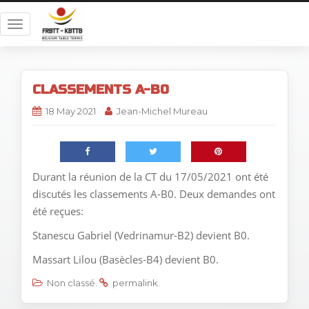
T
o
g
g
CLASSEMENTS A-B0
l
e
18 May 2021
Jean-Michel Mureau
n
a
v
i
Durant la réunion de la CT du 17/05/2021 ont été
g
discutés les classements A-B0. Deux demandes ont
a
été reçues:
t
i
Stanescu Gabriel (Vedrinamur-B2) devient B0.
o
Massart Lilou (Basècles-B4) devient B0.
n
Non classé
.
permalink
.