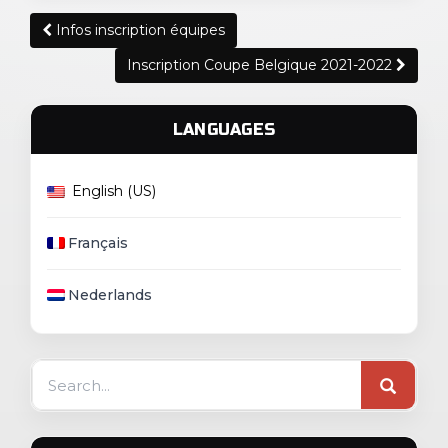
Post
Infos inscription équipes
navigation
Inscription Coupe Belgique 2021-2022
LANGUAGES
English (US)
Français
Nederlands
Search
for: