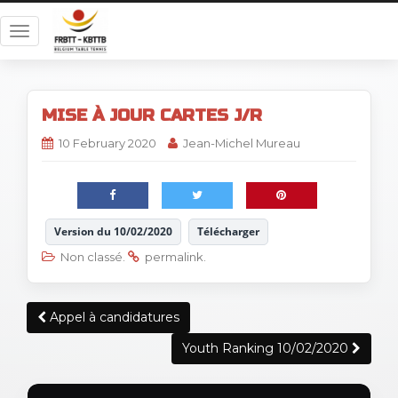
T
o
g
g
MISE À JOUR CARTES J/R
l
e
10 February 2020
Jean-Michel Mureau
n
a
v
i
Version du 10/02/2020
Télécharger
g
Non classé
.
permalink
.
a
t
i
Post
Appel à candidatures
o
navigation
n
Youth Ranking 10/02/2020