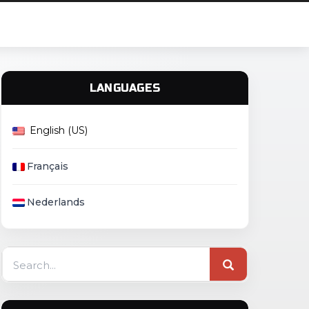
LANGUAGES
English (US)
Français
Nederlands
Search
for: