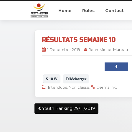
Home
Rules
Contact
RÉSULTATS SEMAINE 10
1 December 2019
Jean-Michel Mureau
S 10 W
Télécharger
Interclubs
,
Non classé
.
permalink
.
Post
Youth Ranking 29/11/2019
navigation