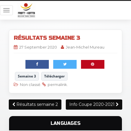
T
o
g
g
RÉSULTATS SEMAINE 3
l
e
27 September 2020
Jean-Michel Mureau
n
a
v
i
Semaine 3
Télécharger
g
Non classé
.
permalink
.
a
t
i
Post
Résultats semaine 2
Info Coupe 2020-2021
o
navigation
n
LANGUAGES