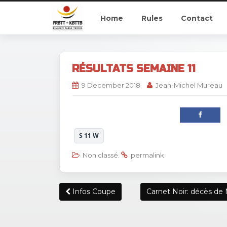
Home
Rules
Contact
RÉSULTATS SEMAINE 11
9 December 2018
Jean-Michel Mureau
S 11 W
Non classé
.
permalink
.
Post
Infos Coupe
Carnet Noir: décès de 
navigation