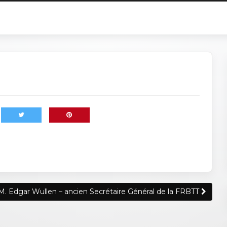
M. Edgar Wullen – ancien Secrétaire Général de la FRBTT