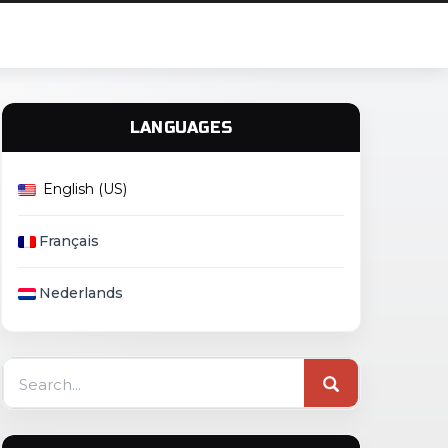
LANGUAGES
English (US)
Français
Nederlands
Search
for: