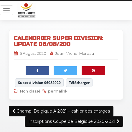
T
o
g
g
CALENDRIER SUPER DIVISION:
l
UPDATE 06/08/200
e
n
6 August 2020
Jean-Michel Mureau
a
v
i
g
Super division 06082020
Télécharger
a
Non classé
.
permalink
.
t
i
o
Post
Champ. Belgique A 2021 – cahier des charges
n
navigation
Inscriptions Coupe de Belgique 2020-2021