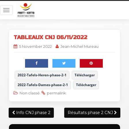
T
o
g
g
TABLEAUX CNJ 06/11/2022
l
e
5 November 2022
Jean-Michel Mureau
n
a
v
i
2022-Tafels-Heren-phase-2-1
Télécharger
g
a
2022-Tafels-Dames-phase-2-1
Télécharger
t
Non classé
.
permalink
.
i
o
Post
n
Info CNJ phase 2
Résultats phase 2 CNJ
navigation