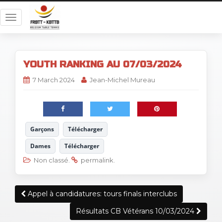
T
o
g
g
YOUTH RANKING AU 07/03/2024
l
e
7 March 2024
Jean-Michel Mureau
n
a
v
i
Garçons
Télécharger
g
a
Dames
Télécharger
t
Non classé
.
permalink
.
i
o
Post
n
Appel à candidatures: tours finals interclubs
navigation
Résultats CB Vétérans 10/03/2024