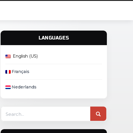
LANGUAGES
English (US)
Français
Nederlands
Search
for: