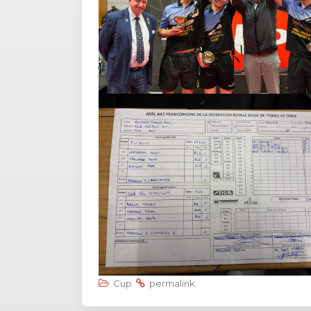
Cup
.
permalink
.