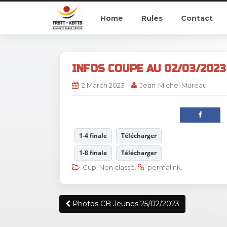
Home
Rules
Contact
INFOS COUPE AU 02/03/2023
2 March 2023
Jean-Michel Mureau
1-4 finale
Télécharger
1-8 finale
Télécharger
Cup
,
Non classé
.
permalink
.
Post
Photos CB Jeunes 25/02/2023
navigation