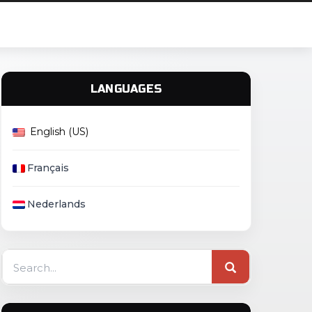
LANGUAGES
English (US)
Français
Nederlands
Search
for: