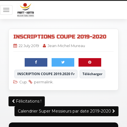
T
o
g
g
INSCRIPTIONS COUPE 2019-2020
l
e
22 July 2019
Jean-Michel Mureau
n
a
v
i
INSCRIPTION COUPE 2019.2020 Fr
Télécharger
g
Cup
.
permalink
.
a
t
i
Post
Félicitations !
o
navigation
n
Calendrier Super Messieurs par date 2019-2020