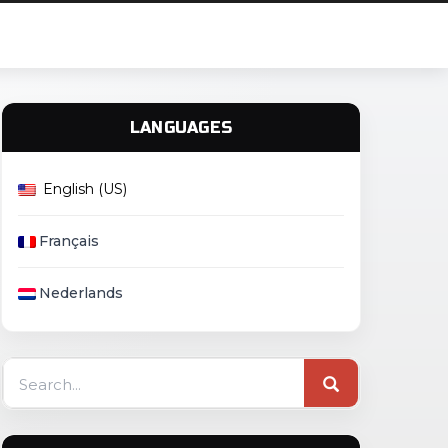
LANGUAGES
English (US)
Français
Nederlands
Search
for: