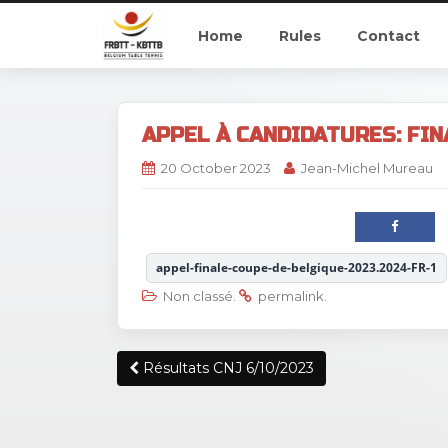
Home
Rules
Contact
APPEL À CANDIDATURES: FIN
20 October 2023
Jean-Michel Mureau
appel-finale-coupe-de-belgique-2023.2024-FR-1
Non classé
.
permalink
.
Post
Résultats CNJ 6/10/2023
navigation