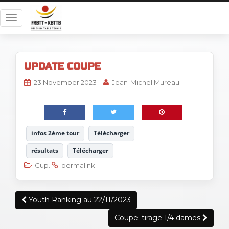
T
o
g
g
UPDATE COUPE
l
e
23 November 2023
Jean-Michel Mureau
n
a
v
i
infos 2ème tour
Télécharger
g
a
résultats
Télécharger
t
Cup
.
permalink
.
i
o
Post
n
Youth Ranking au 22/11/2023
navigation
Coupe: tirage 1/4 dames